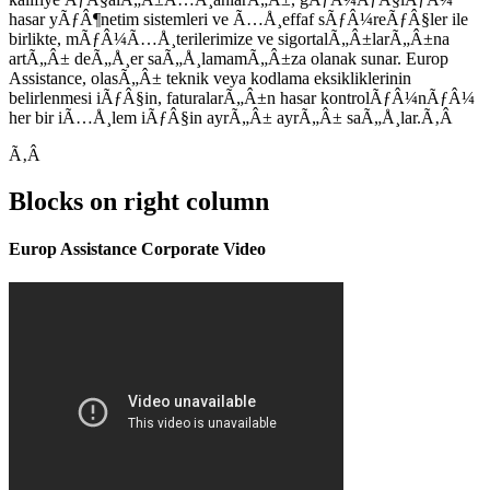
hasar yÃƒÂ¶netim sistemleri ve Ã…Å¸effaf sÃƒÂ¼reÃƒÂ§ler ile
birlikte, mÃƒÂ¼Ã…Å¸terilerimize ve sigortalÃ„Â±larÃ„Â±na
artÃ„Â± deÃ„Å¸er saÃ„Å¸lamamÃ„Â±za olanak sunar. Europ
Assistance, olasÃ„Â± teknik veya kodlama eksikliklerinin
belirlenmesi iÃƒÂ§in, faturalarÃ„Â±n hasar kontrolÃƒÂ¼nÃƒÂ¼
her bir iÃ…Å¸lem iÃƒÂ§in ayrÃ„Â± ayrÃ„Â± saÃ„Å¸lar.Ã‚Â
Ã‚Â
Blocks on right column
Europ Assistance Corporate Video