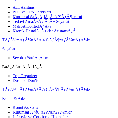
Acil Asistans
PPO ve TPA Servisleri
Kurumsal SaÃ„Å¸lÃ„Â±k YÃƒÂ¶netimi
Tedavi AmaÃƒÂ§lÃ„Â± Seyahat
Maliyet KontrolÃƒÂ¼
Kronik HastalÃ„Â±klar AsistansÃ„Â±
TÃƒÂ¼mÃƒÂ¼nÃƒÂ¼ GÃƒÂ¶rÃƒÂ¼ntÃƒÂ¼le
Seyahat
Seyahat YardÃ„Â±m
BaÃ„Å¸lantÃ„Â±lÃ„Â±
Trip Organizer
Dos and Don'ts
TÃƒÂ¼mÃƒÂ¼nÃƒÂ¼ GÃƒÂ¶rÃƒÂ¼ntÃƒÂ¼le
Konut & Aile
Konut Asistans
Kurumsal Ãƒâ€¡ÃƒÂ¶zÃƒÂ¼mler
Lifestyle ve Concierge Hizmetleri