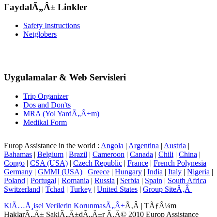
FaydalÃ„Â± Linkler
Safety Instructions
Netglobers
Uygulamalar & Web Servisleri
Trip Organizer
Dos and Don'ts
MRA (Yol YardÃ„Â±m)
Medikal Form
Europ Assistance in the world :
Angola
|
Argentina
|
Austria
|
Bahamas
|
Belgium
|
Brazil
|
Cameroon
|
Canada
|
Chili
|
China
|
Congo
|
CSA (USA)
|
Czech Republic
|
France
|
French Polynesia
|
Germany
|
GMMI (USA)
|
Greece
|
Hungary
|
India
|
Italy
|
Nigeria
|
Poland
|
Portugal
|
Romania
|
Russia
|
Serbia
|
Spain
|
South Africa
|
Switzerland
|
Tchad
|
Turkey
|
United States
|
Group SiteÃ‚Â
KiÃ…Å¸isel Verilerin KorunmasÃ„Â±
Ã‚Â | TÃƒÂ¼m
HaklarÃ„Â± SaklÃ„Â±dÃ„Â±r Ã‚Â© 2010 Europ Assistance