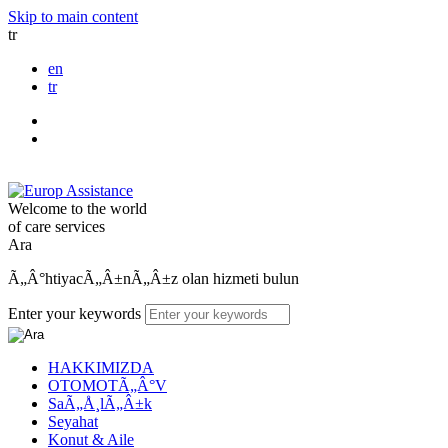
Skip to main content
tr
en
tr
Welcome to the world
of care services
Ara
Ã„Â°htiyacÃ„Â±nÃ„Â±z olan hizmeti bulun
Enter your keywords
HAKKIMIZDA
OTOMOTÃ„Â°V
SaÃ„Å¸lÃ„Â±k
Seyahat
Konut & Aile