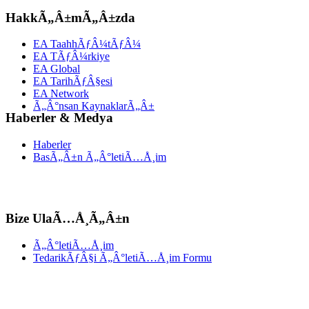
HakkÃ„Â±mÃ„Â±zda
EA TaahhÃƒÂ¼tÃƒÂ¼
EA TÃƒÂ¼rkiye
EA Global
EA TarihÃƒÂ§esi
EA Network
Ã„Â°nsan KaynaklarÃ„Â±
Haberler & Medya
Haberler
BasÃ„Â±n Ã„Â°letiÃ…Å¸im
Bize UlaÃ…Å¸Ã„Â±n
Ã„Â°letiÃ…Å¸im
TedarikÃƒÂ§i Ã„Â°letiÃ…Å¸im Formu