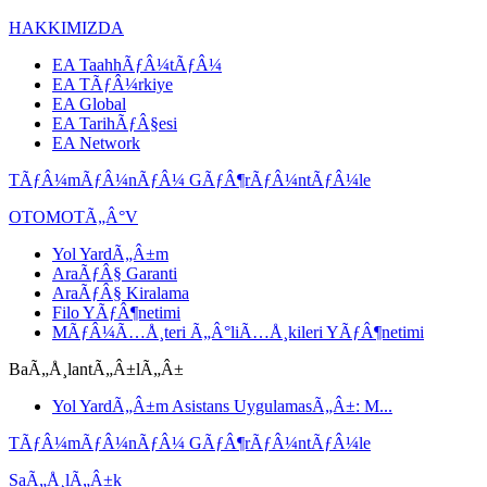
HAKKIMIZDA
EA TaahhÃƒÂ¼tÃƒÂ¼
EA TÃƒÂ¼rkiye
EA Global
EA TarihÃƒÂ§esi
EA Network
TÃƒÂ¼mÃƒÂ¼nÃƒÂ¼ GÃƒÂ¶rÃƒÂ¼ntÃƒÂ¼le
OTOMOTÃ„Â°V
Yol YardÃ„Â±m
AraÃƒÂ§ Garanti
AraÃƒÂ§ Kiralama
Filo YÃƒÂ¶netimi
MÃƒÂ¼Ã…Å¸teri Ã„Â°liÃ…Å¸kileri YÃƒÂ¶netimi
BaÃ„Å¸lantÃ„Â±lÃ„Â±
Yol YardÃ„Â±m Asistans UygulamasÃ„Â±: M...
TÃƒÂ¼mÃƒÂ¼nÃƒÂ¼ GÃƒÂ¶rÃƒÂ¼ntÃƒÂ¼le
SaÃ„Å¸lÃ„Â±k