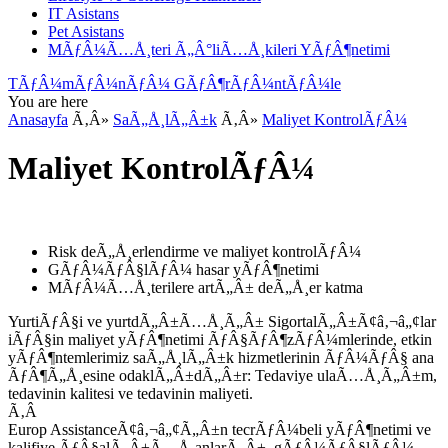
IT Asistans
Pet Asistans
MÃƒÂ¼Ã…Å¸teri Ã„Â°liÃ…Å¸kileri YÃƒÂ¶netimi
TÃƒÂ¼mÃƒÂ¼nÃƒÂ¼ GÃƒÂ¶rÃƒÂ¼ntÃƒÂ¼le
You are here
Anasayfa
Ã‚Â»
SaÃ„Å¸lÃ„Â±k
Ã‚Â»
Maliyet KontrolÃƒÂ¼
Maliyet KontrolÃƒÂ¼
Risk deÃ„Å¸erlendirme ve maliyet kontrolÃƒÂ¼
GÃƒÂ¼ÃƒÂ§lÃƒÂ¼ hasar yÃƒÂ¶netimi
MÃƒÂ¼Ã…Å¸terilere artÃ„Â± deÃ„Å¸er katma
YurtiÃƒÂ§i ve yurtdÃ„Â±Ã…Å¸Ã„Â± SigortalÃ„Â±Ã¢â‚¬â„¢lar
iÃƒÂ§in maliyet yÃƒÂ¶netimi ÃƒÂ§ÃƒÂ¶zÃƒÂ¼mlerinde, etkin
yÃƒÂ¶ntemlerimiz saÃ„Å¸lÃ„Â±k hizmetlerinin ÃƒÂ¼ÃƒÂ§ ana
ÃƒÂ¶Ã„Å¸esine odaklÃ„Â±dÃ„Â±r: Tedaviye ulaÃ…Å¸Ã„Â±m,
tedavinin kalitesi ve tedavinin maliyeti.
Ã‚Â
Europ AssistanceÃ¢â‚¬â„¢Ã„Â±n tecrÃƒÂ¼beli yÃƒÂ¶netimi ve
kalifiye ÃƒÂ§alÃ„Â±Ã…Å¸anlarÃ„Â±, gÃƒÂ¼ÃƒÂ§lÃƒÂ¼