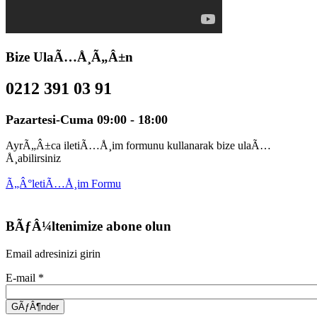
Bize UlaÃ…Å¸Ã„Â±n
0212 391 03 91
Pazartesi-Cuma 09:00 - 18:00
AyrÃ„Â±ca iletiÃ…Å¸im formunu kullanarak bize ulaÃ…
Å¸abilirsiniz
Ã„Â°letiÃ…Å¸im Formu
BÃƒÂ¼ltenimize abone olun
Email adresinizi girin
E-mail
*